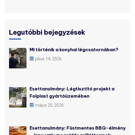
Legutóbbi bejegyzések
Mi történik a konyhai légcsatornában?
július 14, 2026
Esettanulmány: Légtisztító projekt a
Folplast gyártóüzemében
május 20, 2026
Esettanulmány: Füstmentes BBQ-élmény