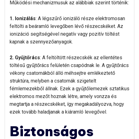
Működési mechanizmusuk az alábbiak szerint történik:
1. Ionizálás
: A légszűrő ionizáló része elektromosan
feltölti a beáramló levegőben lévő részecskéket. Az
ionizáció segítségével negatív vagy pozitív töltést
kapnak a szennyezőanyagok.
2. Gyűjtőrács
: A feltöltött részecskék az ellentétes
töltésű gyűjtőrács felületén csapódnak le. A gyűjtőrács
vékony csatornákból álló méhsejtre emlékeztető
struktúra, melyben a csatornák szigetelt
fémlemezekből állnak. Ezek a gyűjtőlemezek sztatikus
elektromos mezőt hoznak létre, amely vonzza és
megtartja a részecskéket, így megakadályozva, hogy
ezek tovább haladjanak a kiáramló levegővel.
Biztonságos