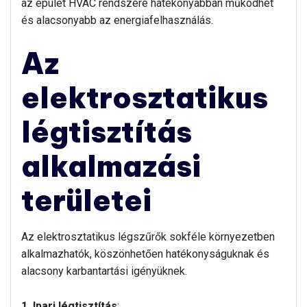
az épület HVAC rendszere hatékonyabban működhet
és alacsonyabb az energiafelhasználás.
Az
elektrosztatikus
légtisztítás
alkalmazási
területei
Az elektrosztatikus légszűrők sokféle környezetben
alkalmazhatók, köszönhetően hatékonyságuknak és
alacsony karbantartási igényüknek.
1. Ipari légtisztítás
: