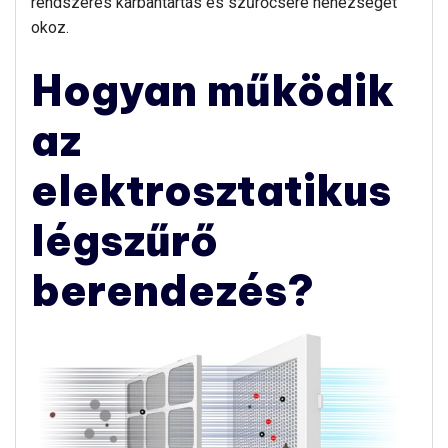
rendszeres karbantartás és szűrőcsere nehézséget
okoz.
Hogyan működik
az
elektrosztatikus
légszűrő
berendezés?