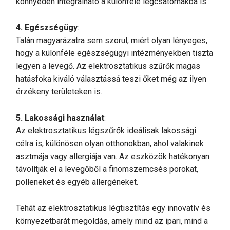
könnyedén integrálható a különféle légcsatornákba is.
4. Egészségügy
:
Talán magyarázatra sem szorul, miért olyan lényeges,
hogy a különféle egészségügyi intézményekben tiszta
legyen a levegő. Az elektrosztatikus szűrők magas
hatásfoka kiváló választássá teszi őket még az ilyen
érzékeny területeken is.
5. Lakossági használat
:
Az elektrosztatikus légszűrők ideálisak lakossági
célra is, különösen olyan otthonokban, ahol valakinek
asztmája vagy allergiája van. Az eszközök hatékonyan
távolítják el a levegőből a finomszemcsés porokat,
polleneket és egyéb allergéneket.
Tehát az elektrosztatikus légtisztítás egy innovatív és
környezetbarát megoldás, amely mind az ipari, mind a