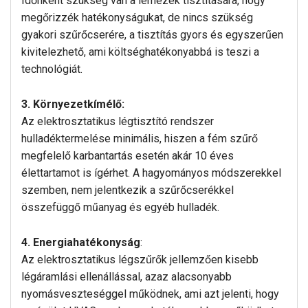
Időnként szükség van a lemezek tisztítására, hogy
megőrizzék hatékonyságukat, de nincs szükség
gyakori szűrőcserére, a tisztítás gyors és egyszerűen
kivitelezhető, ami költséghatékonyabbá is teszi a
technológiát.
3. Környezetkímélő:
Az elektrosztatikus légtisztító rendszer
hulladéktermelése minimális, hiszen a fém szűrő
megfelelő karbantartás esetén akár 10 éves
élettartamot is ígérhet. A hagyományos módszerekkel
szemben, nem jelentkezik a szűrőcserékkel
összefüggő műanyag és egyéb hulladék.
4. Energiahatékonyság
:
Az elektrosztatikus légszűrők jellemzően kisebb
légáramlási ellenállással, azaz alacsonyabb
nyomásveszteséggel működnek, ami azt jelenti, hogy