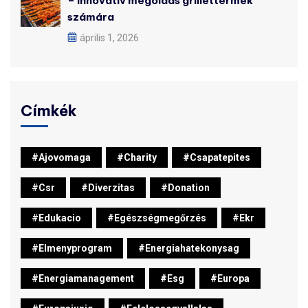
– Innovatív megoldás grilléttermek
számára
április 1, 2026
Címkék
#ajovomaga
#charity
#csapatepites
#csr
#diverzitas
#donation
#edukacio
#egészségmegőrzés
#ekr
#elmenyprogram
#energiahatekonysag
#energiamanagement
#esg
#europa