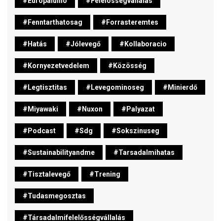
#europaiunio
#felelossegvallalas
#fenntarthatosag
#forrasteremtes
#hatás
#jólevegő
#kollaboracio
#kornyezetvedelem
#közösség
#legtisztitas
#levegominoseg
#minierdő
#miyawaki
#nuxon
#palyazat
#podcast
#sdg
#sokszinuseg
#sustainabilityandme
#tarsadalmihatas
#tisztalevegő
#trening
#tudasmegosztas
#társadalmifelelősségvállalás