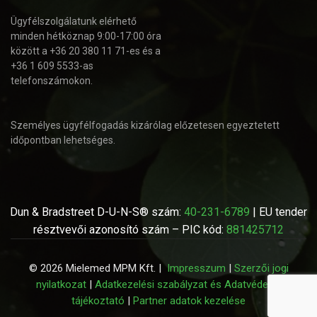
Ügyfélszolgálatunk elérhető
minden hétköznap 9:00-17:00 óra
között a +36 20 380 11 71-es és a
+36 1 609 5533-as
telefonszámokon.
Személyes ügyfélfogadás kizárólag előzetesen egyeztetett
időpontban lehetséges.
Dun & Bradstreet D-U-N-S® szám:
40-231-6789
| EU tender
résztvevői azonosító szám – PIC kód:
881425712
© 2026 Mielemed MPM Kft. |
Impresszum
|
Szerzői jogi
nyilatkozat
|
Adatkezelési szabályzat és Adatvédelmi
tájékoztató
|
Partner adatok kezelése