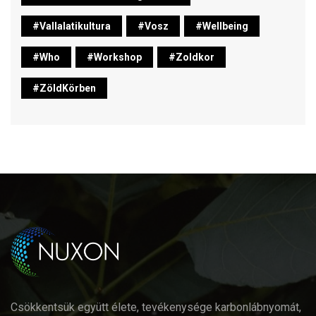
#vallalatikultura
#vosz
#wellbeing
#who
#workshop
#zoldkor
#ZöldKörben
Csökkentsük együtt élete, tevékenysége karbonlábnyomát,