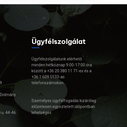
Ügyfélszolgálat
Ügyfélszolgálatunk elérhető
minden hétköznap 9:00-17:00 óra
között a +36 20 380 11 71-es és a
+36 1 609 5533-as
9
telefonszámokon.
, Dolmány
Személyes ügyfélfogadás kizárólag
előzetesen egyeztetett időpontban
 u. 44-46.
lehetséges.