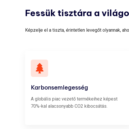
Fessük
tisztára
a
világo
Képzelje el a tiszta, érintetlen levegőt olyannak, 
Karbonsemlegesség
A globális piac vezető termékeihez képest
70%-kal alacsonyabb CO2 kibocsátás.