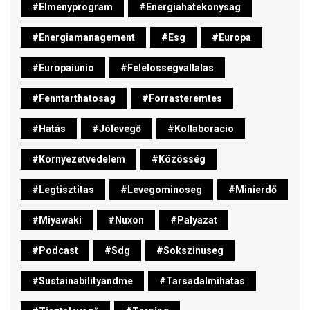
#elmenyprogram
#energiahatekonysag
#energiamanagement
#esg
#europa
#europaiunio
#felelossegvallalas
#fenntarthatosag
#forrasteremtes
#hatás
#jólevegő
#kollaboracio
#kornyezetvedelem
#közösség
#legtisztitas
#levegominoseg
#minierdő
#miyawaki
#nuxon
#palyazat
#podcast
#sdg
#sokszinuseg
#sustainabilityandme
#tarsadalmihatas