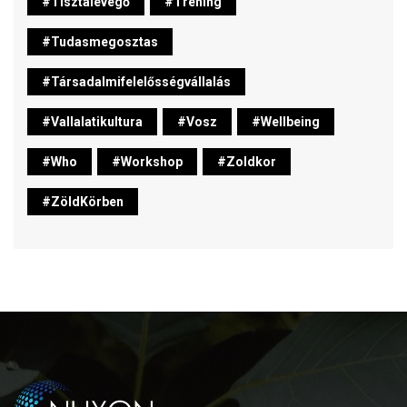
#tisztalevegő
#trening
#tudasmegosztas
#társadalmifelelősségvállalás
#vallalatikultura
#vosz
#wellbeing
#who
#workshop
#zoldkor
#ZöldKörben