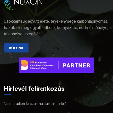
Csökkentsük együtt élete, tevékenysége karbonlábnyomát,
tisztítsuk meg együtt otthona, környezete, irodája, műhelye,
telephelye levegőjét.
RÓLUNK
Hírlevél feliratkozás
Ne maradjon le szakmai tartalmainkról!