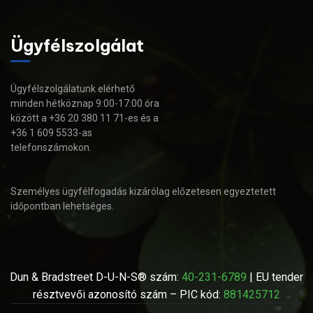
Ügyfélszolgálat
Ügyfélszolgálatunk elérhető
minden hétköznap 9:00-17:00 óra
között a +36 20 380 11 71-es és a
+36 1 609 5533-as
telefonszámokon.
Személyes ügyfélfogadás kizárólag előzetesen egyeztetett
időpontban lehetséges.
Dun & Bradstreet D-U-N-S® szám:
40-231-6789
| EU tender
résztvevői azonosító szám – PIC kód:
881425712