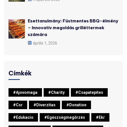
Esettanulmány: Füstmentes BBQ-élmény
– Innovatív megoldás grilléttermek
számára
április 1, 2026
Címkék
#ajovomaga
#charity
#csapatepites
#csr
#diverzitas
#donation
#edukacio
#egészségmegőrzés
#ekr