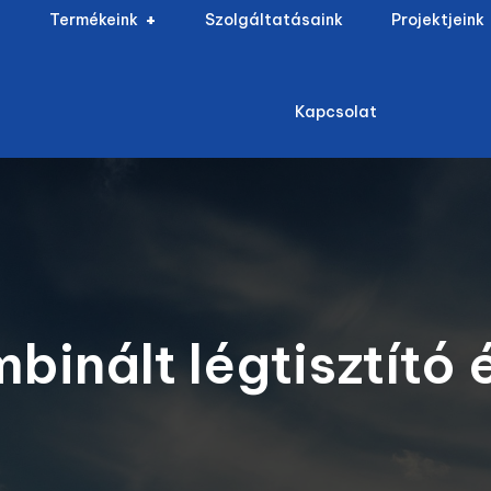
Termékeink
Szolgáltatásaink
Projektjeink
Kapcsolat
nált légtisztító 