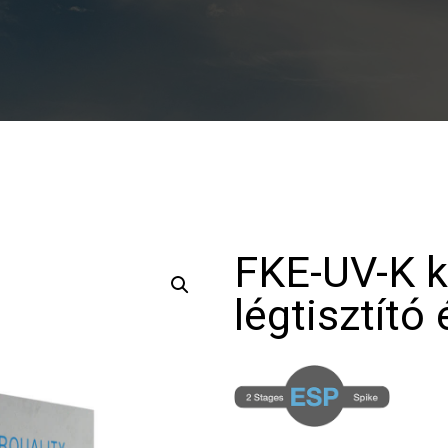
FKE-UV-K k
légtisztító