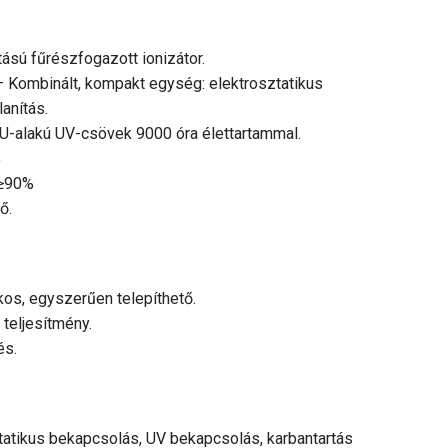
 kialakítású fűrészfogazott ionizátor.
akt egység: elektrosztatikus
anítás.
-alakú UV-csövek 9000 óra élettartammal.
%
 ≥90%
ő.
kos, egyszerűen telepíthető.
teljesítmény.
és.
tatikus bekapcsolás, UV bekapcsolás, karbantartás