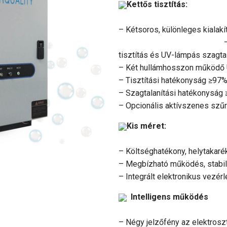
Kettős tisztítás:
– Kétsoros, különleges
– Kombinált, komp
tisztítás és UV-lámpás szagtal
– Két hullámhosszon működő U
– Tisztítási hatékonyság ≥97
– Szagtalanítási hatékonyság
– Opcionális aktívszenes szűr
Kis méret:
– Költséghatékony, helytakaré
– Megbízható működés, stabil 
– Integrált elektronikus vezérl
Intelligens működés
– Négy jelzőfény az elektrosz