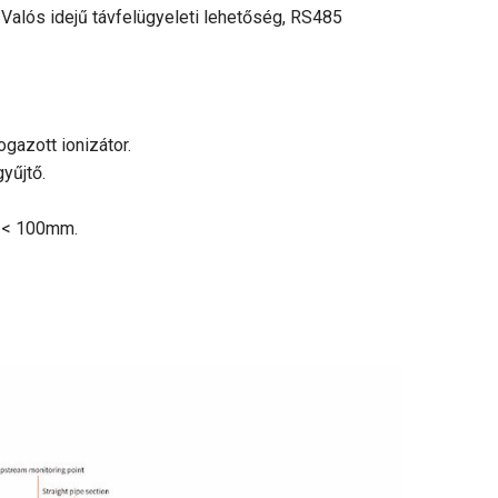
lós idejű távfelügyeleti lehetőség, RS485
azott ionizátor.
yűjtő.
g < 100mm.