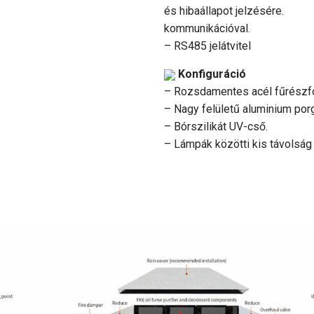
és hibaállapot jelzésére. Va
kommunikációval.
– RS485 jelátvitel
Konfiguráció
– Rozsdamentes acél fűrészfog
– Nagy felületű aluminium porg
– Bórszilikát UV-cső.
– Lámpák közötti kis távolsá