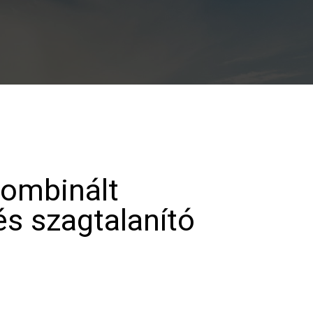
ombinált
 és szagtalanító