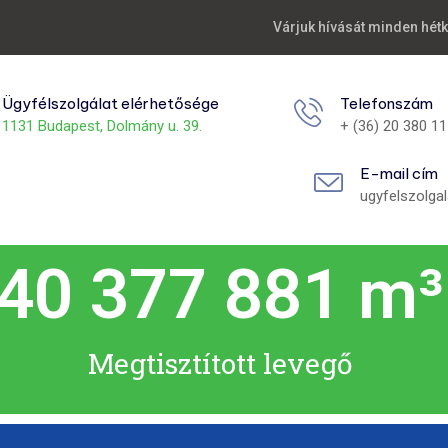
Várjuk hívását minden hét
Ügyfélszolgálat elérhetősége
Telefonszám
1131 Budapest, Dolmány u. 39.
+ (36) 20 380 1
E-mail cím
ugyfelszolga
88 103 490
 m³
Megtisztított levegő