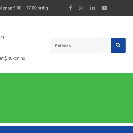
köznap 9:00 – 17:00 óráig
171
lat@nuxon.hu