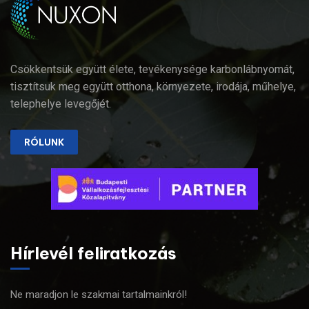
Csökkentsük együtt élete, tevékenysége karbonlábnyomát,
tisztítsuk meg együtt otthona, környezete, irodája, műhelye,
telephelye levegőjét.
RÓLUNK
Hírlevél feliratkozás
Ne maradjon le szakmai tartalmainkról!