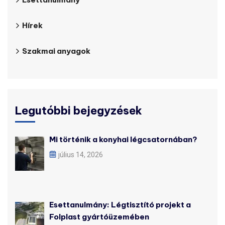
Hírek
Szakmai anyagok
Legutóbbi bejegyzések
Mi történik a konyhai légcsatornában?
július 14, 2026
Esettanulmány: Légtisztító projekt a
Folplast gyártóüzemében