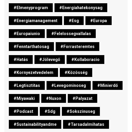
#elmenyprogram
#energiahatekonysag
#energiamanagement
#esg
#europa
#europaiunio
#felelossegvallalas
#fenntarthatosag
#forrasteremtes
#hatás
#jólevegő
#kollaboracio
#kornyezetvedelem
#közösség
#legtisztitas
#levegominoseg
#minierdő
#miyawaki
#nuxon
#palyazat
#podcast
#sdg
#sokszinuseg
#sustainabilityandme
#tarsadalmihatas