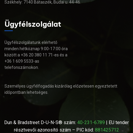
Székhely: 7140 Bátaszék, Budai u. 44-46.
Ügyfélszolgálat
Ügyfélszolgálatunk elérhető
minden hétköznap 9:00-17:00 óra
között a +36 20 380 11 71-es és a
+36 1 609 5533-as
telefonszámokon.
Személyes ügyfélfogadás kizárólag előzetesen egyeztetett
időpontban lehetséges.
Dun & Bradstreet D-U-N-S® szám:
40-231-6789
| EU tender
résztvevői azonosító szám – PIC kód:
881425712