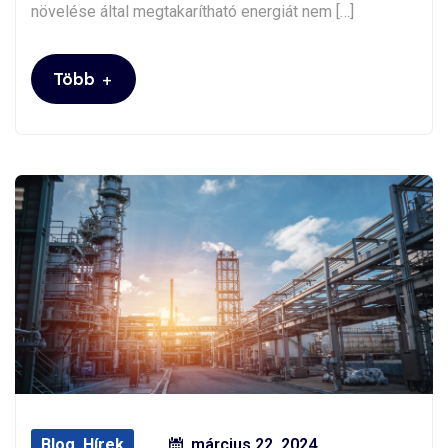
növelése által megtakarítható energiát nem […]
+
Több
Blog
,
Hírek
március 22, 2024