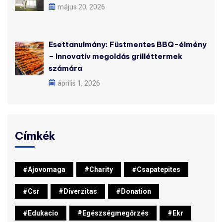
május 20, 2026
Esettanulmány: Füstmentes BBQ-élmény
– Innovatív megoldás grilléttermek
számára
április 1, 2026
Címkék
#ajovomaga
#charity
#csapatepites
#csr
#diverzitas
#donation
#edukacio
#egészségmegőrzés
#ekr