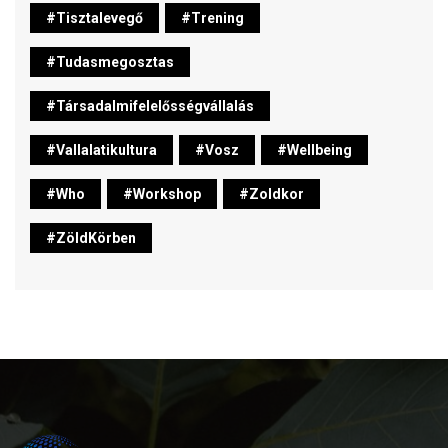
#tisztalevegő
#trening
#tudasmegosztas
#társadalmifelelősségvállalás
#vallalatikultura
#vosz
#wellbeing
#who
#workshop
#zoldkor
#ZöldKörben