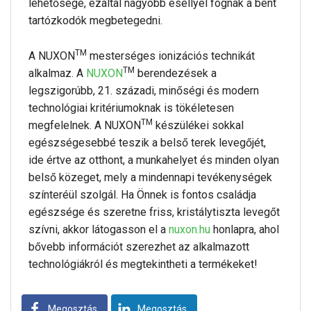
lehetősége, ezáltal nagyobb eséllyel fognak a bent
tartózkodók megbetegedni.
TM
A NUXON
mesterséges ionizációs technikát
TM
alkalmaz. A
NUXON
berendezések a
legszigorúbb, 21. századi, minőségi és modern
technológiai kritériumoknak is tökéletesen
TM
megfelelnek. A NUXON
készülékei sokkal
egészségesebbé teszik a belső terek levegőjét,
ide értve az otthont, a munkahelyet és minden olyan
belső közeget, mely a mindennapi tevékenységek
színteréül szolgál. Ha Önnek is fontos családja
egészsége és szeretne friss, kristálytiszta levegőt
szívni, akkor látogasson el a
nuxon.hu
honlapra, ahol
bővebb információt szerezhet az alkalmazott
technológiákról és megtekintheti a termékeket!
Megosztás
Megosztás