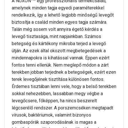
A NUXON
egy professzionális termékcsalád,
amelynek minden tagja egyedi paraméterekkel
rendelkezik, így a lehető legjobb minőségű levegőt
biztosítja a család minden egyes tagja számára.
Talán még sosem volt annyira égető kérdés a
levegő tisztasága, mint napjainkban. Számos
betegség és kártékony mikroba terjed a levegő
útján. Az ezek által okozott megbetegedések a
mindennapokra is kihatással vannak. Éppen ezért
fontos tenni ellenük. Nem meglepő módon a zárt
terekben jobban terjednek a betegségek, ezért ezen
terek levegőjének tisztítása különösen fontos.
Érdemes tisztában lenni vele, hogy a belső terekben
sokkal nehezebben, lassabban megy végbe a
levegőcsere, főképpen, ha nincs beszerelt
légcserélő rendszer. A porszemcséken megtapadt
vírusok, baktériumok, valamint bizonyos
gombaspórák szaporodásának is magas a