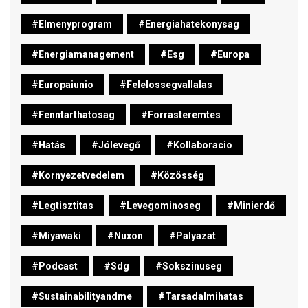
#elmenyprogram
#energiahatekonysag
#energiamanagement
#esg
#europa
#europaiunio
#felelossegvallalas
#fenntarthatosag
#forrasteremtes
#hatás
#jólevegő
#kollaboracio
#kornyezetvedelem
#közösség
#legtisztitas
#levegominoseg
#minierdő
#miyawaki
#nuxon
#palyazat
#podcast
#sdg
#sokszinuseg
#sustainabilityandme
#tarsadalmihatas