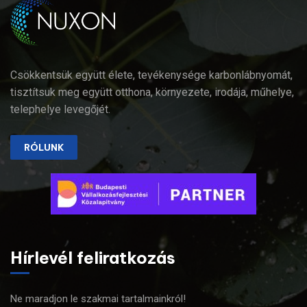
Csökkentsük együtt élete, tevékenysége karbonlábnyomát,
tisztítsuk meg együtt otthona, környezete, irodája, műhelye,
telephelye levegőjét.
RÓLUNK
Hírlevél feliratkozás
Ne maradjon le szakmai tartalmainkról!