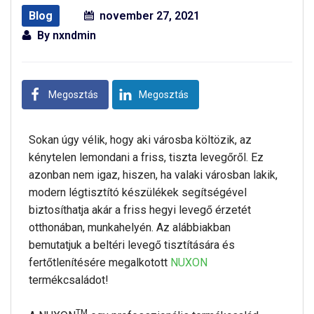
Blog
november 27, 2021
By
nxndmin
Megosztás
Megosztás
Sokan úgy vélik, hogy aki városba költözik, az
kénytelen lemondani a friss, tiszta levegőről. Ez
azonban nem igaz, hiszen, ha valaki városban lakik,
modern légtisztító készülékek segítségével
biztosíthatja akár a friss hegyi levegő érzetét
otthonában, munkahelyén. Az alábbiakban
bemutatjuk a beltéri levegő tisztítására és
fertőtlenítésére megalkotott
NUXON
termékcsaládot!
TM