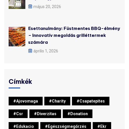
május 20, 2026
Esettanulmány: Füstmentes BBQ-élmény
– Innovatív megoldás grilléttermek
számára
április 1, 2026
Címkék
#ajovomaga
#charity
#csapatepites
#csr
#diverzitas
#donation
#edukacio
#egészségmegőrzés
#ekr