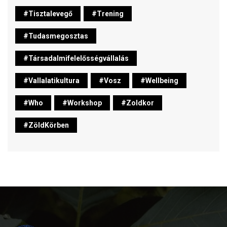
#tisztalevegő
#trening
#tudasmegosztas
#társadalmifelelősségvállalás
#vallalatikultura
#vosz
#wellbeing
#who
#workshop
#zoldkor
#ZöldKörben