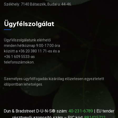
Székhely: 7140 Bátaszék, Budai u. 44-46.
Ügyfélszolgálat
Ügyfélszolgálatunk elérhető
minden hétköznap 9:00-17:00 óra
között a +36 20 380 11 71-es és a
+36 1 609 5533-as
telefonszámokon.
Személyes ügyfélfogadás kizárólag előzetesen egyeztetett
időpontban lehetséges.
Dun & Bradstreet D-U-N-S® szám:
40-231-6789
| EU tender
résztvevői azonosító szám – PIC kód:
881425712