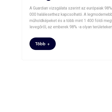
A Guardian vizsgálata szerint az európaiak 98
000 halálesethez kapcsolható. A legmodernebb
műholdképeket és a több mint 1 400 földi megf
levegőről, az emberek 98% -a olyan területeken 
+
Több