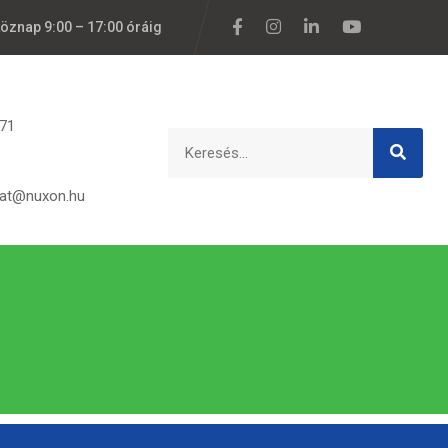
köznap 9:00 – 17:00 óráig
171
lat@nuxon.hu