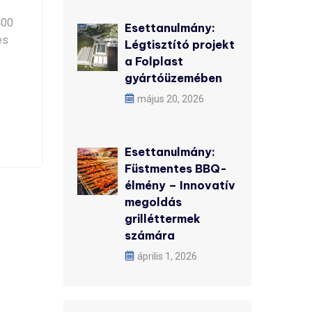
400
Esettanulmány:
es
Légtisztító projekt
a Folplast
gyártóüzemében
május 20, 2026
Esettanulmány:
Füstmentes BBQ-
élmény – Innovatív
megoldás
grilléttermek
számára
április 1, 2026