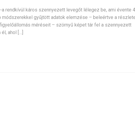
%-a rendkívül káros szennyezett levegőt lélegez be, ami évente 
 módszerekkel gyűjtött adatok elemzése – beleértve a részlet
igyelőállomás méréseit – szörnyű képet tár fel a szennyezett
él, ahol […]