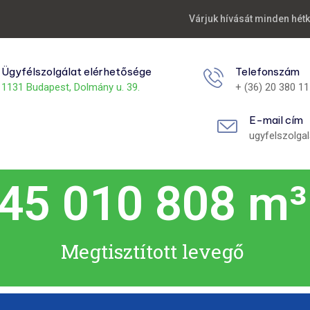
Várjuk hívását minden hét
Ügyfélszolgálat elérhetősége
Telefonszám
1131 Budapest, Dolmány u. 39.
+ (36) 20 380 1
E-mail cím
ugyfelszolga
95 022 043
 m³
Megtisztított levegő