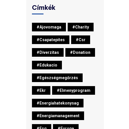
Címkék
#ajovomaga
#charity
#csapatepites
#csr
#diverzitas
#donation
#edukacio
#egészségmegőrzés
#ekr
#elmenyprogram
#energiahatekonysag
#energiamanagement
#esg
#europa