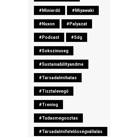
#minierdő
#miyawaki
#nuxon
#palyazat
#podcast
#sdg
#sokszinuseg
#sustainabilityandme
#tarsadalmihatas
#tisztalevegő
#trening
#tudasmegosztas
#társadalmifelelősségvállalás