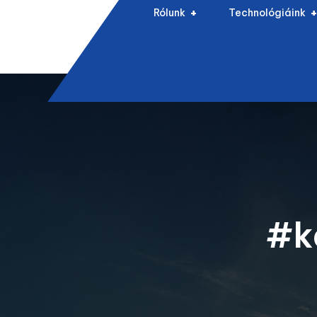
Rólunk
Technológiáink
#k