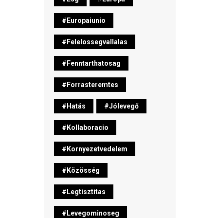
#europaiunio
#felelossegvallalas
#fenntarthatosag
#forrasteremtes
#hatás
#jólevegő
#kollaboracio
#kornyezetvedelem
#közösség
#legtisztitas
#levegominoseg