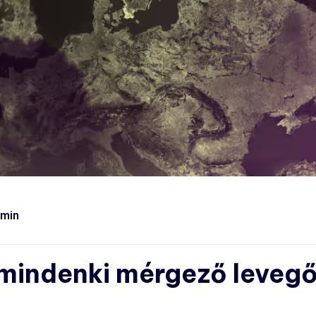
dmin
 mindenki mérgező levegő