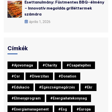
Esettanulmány: Füstmentes BBQ-élmény
– Innovatív megoldás grilléttermek
számára
április 1, 2026
Címkék
#ajovomaga
#charity
#csapatepites
#csr
#diverzitas
#donation
#edukacio
#egészségmegőrzés
#ekr
#elmenyprogram
#energiahatekonysag
#energiamanagement
#esg
#europa