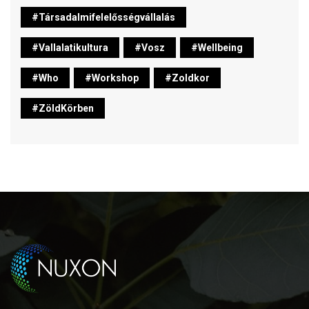
#társadalmifelelősségvállalás
#vallalatikultura
#vosz
#wellbeing
#who
#workshop
#zoldkor
#ZöldKörben