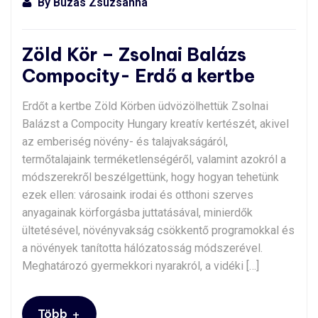
By
Buzás Zsuzsanna
Zöld Kör – Zsolnai Balázs
Compocity- Erdő a kertbe
Erdőt a kertbe Zöld Körben üdvözölhettük Zsolnai
Balázst a Compocity Hungary kreatív kertészét, akivel
az emberiség növény- és talajvakságáról,
termőtalajaink terméketlenségéről, valamint azokról a
módszerekről beszélgettünk, hogy hogyan tehetünk
ezek ellen: városaink irodai és otthoni szerves
anyagainak körforgásba juttatásával, minierdők
ültetésével, növényvakság csökkentő programokkal és
a növények tanította hálózatosság módszerével.
Meghatározó gyermekkori nyarakról, a vidéki […]
+
Több