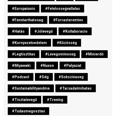
#europaiunio
#felelossegvallalas
#fenntarthatosag
#forrasteremtes
#hatás
#jólevegő
#kollaboracio
#kornyezetvedelem
#közösség
#legtisztitas
#levegominoseg
#minierdő
#miyawaki
#nuxon
#palyazat
#podcast
#sdg
#sokszinuseg
#sustainabilityandme
#tarsadalmihatas
#tisztalevegő
#trening
#tudasmegosztas