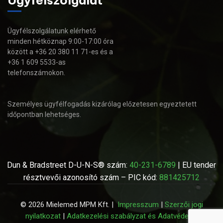
Ügyfélszolgálatunk elérhető
minden hétköznap 9:00-17:00 óra
között a +36 20 380 11 71-es és a
+36 1 609 5533-as
telefonszámokon.
Személyes ügyfélfogadás kizárólag előzetesen egyeztetett
időpontban lehetséges.
Dun & Bradstreet D-U-N-S® szám:
40-231-6789
| EU tender
résztvevői azonosító szám – PIC kód:
881425712
© 2026 Mielemed MPM Kft. |
Impresszum
|
Szerzői jogi
nyilatkozat
|
Adatkezelési szabályzat és Adatvédelmi