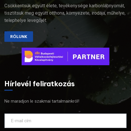
Csökkentsük együtt élete, tevékenysége karbonlábnyomát,
tisztítsuk meg együtt otthona, környezete, irodája, műhelye,
telephelye levegőjét.
RÓLUNK
Hírlevél feliratkozás
Ne maradjon le szakmai tartalmainkról!