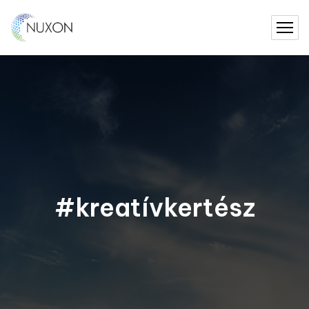
#kreatívkertész