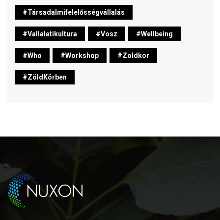
#társadalmifelelősségvállalás
#vallalatikultura
#vosz
#wellbeing
#who
#workshop
#zoldkor
#ZöldKörben