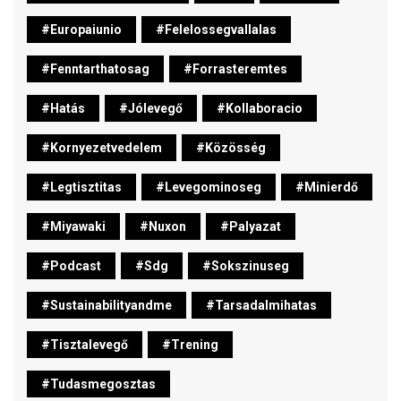
#europaiunio
#felelossegvallalas
#fenntarthatosag
#forrasteremtes
#hatás
#jólevegő
#kollaboracio
#kornyezetvedelem
#közösség
#legtisztitas
#levegominoseg
#minierdő
#miyawaki
#nuxon
#palyazat
#podcast
#sdg
#sokszinuseg
#sustainabilityandme
#tarsadalmihatas
#tisztalevegő
#trening
#tudasmegosztas