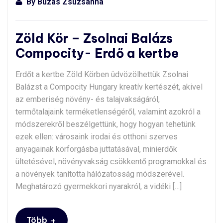
By
Buzás Zsuzsanna
Zöld Kör – Zsolnai Balázs
Compocity- Erdő a kertbe
Erdőt a kertbe Zöld Körben üdvözölhettük Zsolnai
Balázst a Compocity Hungary kreatív kertészét, akivel
az emberiség növény- és talajvakságáról,
termőtalajaink terméketlenségéről, valamint azokról a
módszerekről beszélgettünk, hogy hogyan tehetünk
ezek ellen: városaink irodai és otthoni szerves
anyagainak körforgásba juttatásával, minierdők
ültetésével, növényvakság csökkentő programokkal és
a növények tanította hálózatosság módszerével.
Meghatározó gyermekkori nyarakról, a vidéki […]
+
Több