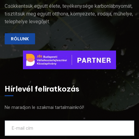
Csökkentsük együtt élete, tevékenysége karbonlábnyomát,
tisztítsuk meg együtt otthona, környezete, irodája, műhelye,
telephelye levegőjét.
RÓLUNK
Hírlevél feliratkozás
Ne maradjon le szakmai tartalmainkról!