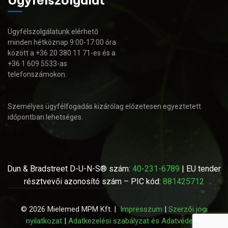
Ügyfélszolgálatunk elérhető
minden hétköznap 9:00-17:00 óra
között a +36 20 380 11 71-es és a
+36 1 609 5533-as
telefonszámokon.
Személyes ügyfélfogadás kizárólag előzetesen egyeztetett
időpontban lehetséges.
Dun & Bradstreet D-U-N-S® szám:
40-231-6789
| EU tender
résztvevői azonosító szám – PIC kód:
881425712
© 2026 Mielemed MPM Kft. |
Impresszum
|
Szerzői jogi
nyilatkozat
|
Adatkezelési szabályzat és Adatvédelmi