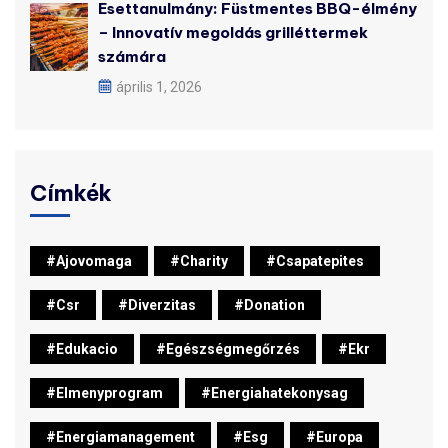
Esettanulmány: Füstmentes BBQ-élmény
– Innovatív megoldás grilléttermek
számára
április 1, 2026
Címkék
#ajovomaga
#charity
#csapatepites
#csr
#diverzitas
#donation
#edukacio
#egészségmegőrzés
#ekr
#elmenyprogram
#energiahatekonysag
#energiamanagement
#esg
#europa