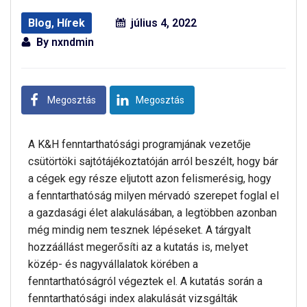
Blog
,
Hírek
július 4, 2022
By
nxndmin
Megosztás
Megosztás
A K&H fenntarthatósági programjának vezetője
csütörtöki sajtótájékoztatóján arról beszélt, hogy bár
a cégek egy része eljutott azon felismerésig, hogy
a fenntarthatóság milyen mérvadó szerepet foglal el
a gazdasági élet alakulásában, a legtöbben azonban
még mindig nem tesznek lépéseket. A tárgyalt
hozzáállást megerősíti az a kutatás is, melyet
közép- és nagyvállalatok körében a
fenntarthatóságról végeztek el. A kutatás során a
fenntarthatósági index alakulását vizsgálták