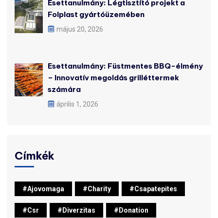
Esettanulmány: Légtisztító projekt a
Folplast gyártóüzemében
május 20, 2026
Esettanulmány: Füstmentes BBQ-élmény
– Innovatív megoldás grilléttermek
számára
április 1, 2026
Címkék
#ajovomaga
#charity
#csapatepites
#csr
#diverzitas
#donation