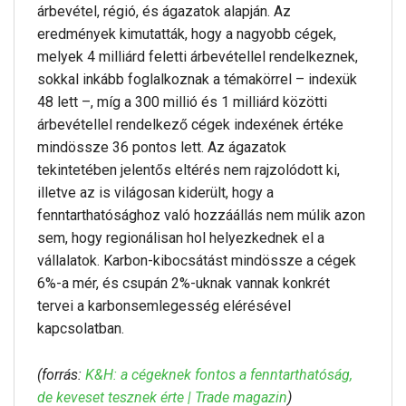
árbevétel, régió, és ágazatok alapján. Az
eredmények kimutatták, hogy a nagyobb cégek,
melyek 4 milliárd feletti árbevétellel rendelkeznek,
sokkal inkább foglalkoznak a témakörrel – indexük
48 lett –, míg a 300 millió és 1 milliárd közötti
árbevétellel rendelkező cégek indexének értéke
mindössze 36 pontos lett. Az ágazatok
tekintetében jelentős eltérés nem rajzolódott ki,
illetve az is világosan kiderült, hogy a
fenntarthatósághoz való hozzáállás nem múlik azon
sem, hogy regionálisan hol helyezkednek el a
vállalatok. Karbon-kibocsátást mindössze a cégek
6%-a mér, és csupán 2%-uknak vannak konkrét
tervei a karbonsemlegesség elérésével
kapcsolatban.
(forrás:
K&H: a cégeknek fontos a fenntarthatóság,
de keveset tesznek érte | Trade magazin
)