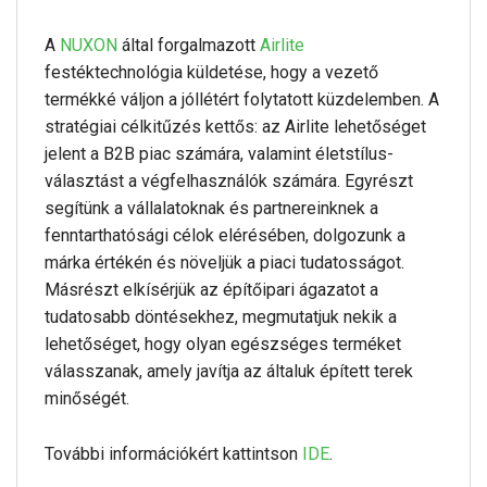
A
NUXON
által forgalmazott
Airlite
festéktechnológia küldetése, hogy a vezető
termékké váljon a jóllétért folytatott küzdelemben. A
stratégiai célkitűzés kettős: az Airlite lehetőséget
jelent a B2B piac számára, valamint életstílus-
választást a végfelhasználók számára. Egyrészt
segítünk a vállalatoknak és partnereinknek a
fenntarthatósági célok elérésében, dolgozunk a
márka értékén és növeljük a piaci tudatosságot.
Másrészt elkísérjük az építőipari ágazatot a
tudatosabb döntésekhez, megmutatjuk nekik a
lehetőséget, hogy olyan egészséges terméket
válasszanak, amely javítja az általuk épített terek
minőségét.
További információkért kattintson
IDE
.