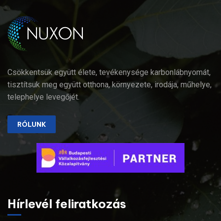
Csökkentsük együtt élete, tevékenysége karbonlábnyomát,
tisztítsuk meg együtt otthona, környezete, irodája, műhelye,
telephelye levegőjét.
RÓLUNK
Hírlevél feliratkozás