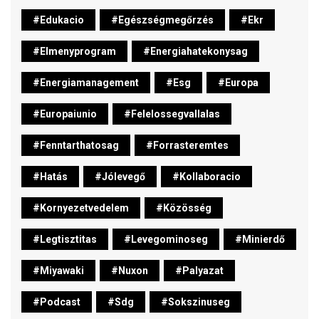
#edukacio
#egészségmegőrzés
#ekr
#elmenyprogram
#energiahatekonysag
#energiamanagement
#esg
#europa
#europaiunio
#felelossegvallalas
#fenntarthatosag
#forrasteremtes
#hatás
#jólevegő
#kollaboracio
#kornyezetvedelem
#közösség
#legtisztitas
#levegominoseg
#minierdő
#miyawaki
#nuxon
#palyazat
#podcast
#sdg
#sokszinuseg