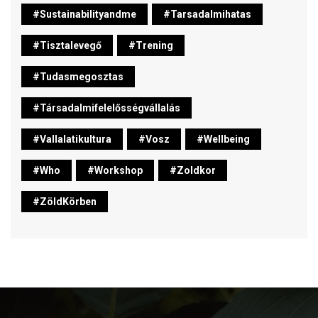
#sustainabilityandme
#tarsadalmihatas
#tisztalevegő
#trening
#tudasmegosztas
#társadalmifelelősségvállalás
#vallalatikultura
#vosz
#wellbeing
#who
#workshop
#zoldkor
#ZöldKörben