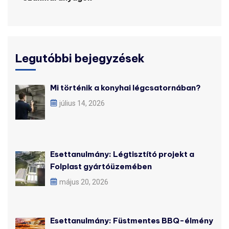
Legutóbbi bejegyzések
Mi történik a konyhai légcsatornában?
július 14, 2026
Esettanulmány: Légtisztító projekt a
Folplast gyártóüzemében
május 20, 2026
Esettanulmány: Füstmentes BBQ-élmény