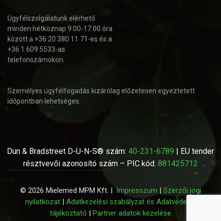
Ügyfélszolgálatunk elérhető
minden hétköznap 9:00-17:00 óra
között a +36 20 380 11 71-es és a
+36 1 609 5533-as
telefonszámokon.
Személyes ügyfélfogadás kizárólag előzetesen egyeztetett
időpontban lehetséges.
Dun & Bradstreet D-U-N-S® szám:
40-231-6789
| EU tender
résztvevői azonosító szám – PIC kód:
881425712
© 2026 Mielemed MPM Kft. |
Impresszum
|
Szerzői jogi
nyilatkozat
|
Adatkezelési szabályzat és Adatvédelmi
tájékoztató
|
Partner adatok kezelése