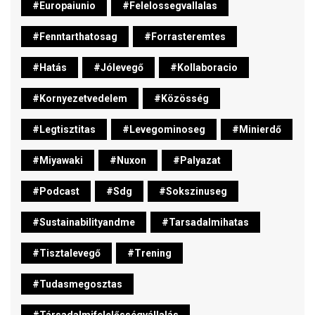
#europaiunio
#felelossegvallalas
#fenntarthatosag
#forrasteremtes
#hatás
#jólevegő
#kollaboracio
#kornyezetvedelem
#közösség
#legtisztitas
#levegominoseg
#minierdő
#miyawaki
#nuxon
#palyazat
#podcast
#sdg
#sokszinuseg
#sustainabilityandme
#tarsadalmihatas
#tisztalevegő
#trening
#tudasmegosztas
#társadalmifelelősségvállalás