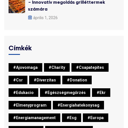
– Innovatív megoldás grilléttermek
számára
április 1, 2026
Címkék
#ajovomaga
#charity
#csapatepites
#csr
#diverzitas
#donation
#edukacio
#egészségmegőrzés
#ekr
#elmenyprogram
#energiahatekonysag
#energiamanagement
#esg
#europa