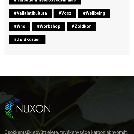
#vallalatikultura
#vosz
#wellbeing
#who
#workshop
#zoldkor
#ZöldKörben
Csökkentsük együtt élete, tevékenysége karbonlábnyomát,