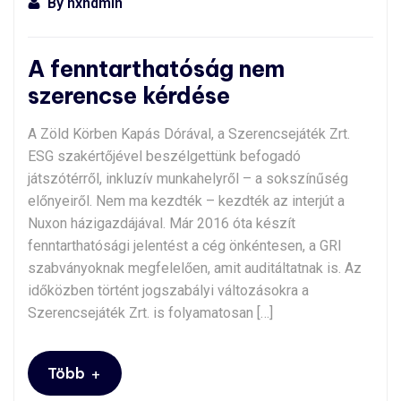
By
nxndmin
A fenntarthatóság nem
szerencse kérdése
A Zöld Körben Kapás Dórával, a Szerencsejáték Zrt.
ESG szakértőjével beszélgettünk befogadó
játszótérről, inkluzív munkahelyről – a sokszínűség
előnyeiről. Nem ma kezdték – kezdték az interjút a
Nuxon házigazdájával. Már 2016 óta készít
fenntarthatósági jelentést a cég önkéntesen, a GRI
szabványoknak megfelelően, amit auditáltatnak is. Az
időközben történt jogszabályi változásokra a
Szerencsejáték Zrt. is folyamatosan […]
+
Több