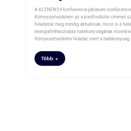
A KLENEN’24 konferencia jubileumi konferencia 
Környezetvédelem az ezredfordulón címmel sz
feladatok még mindig aktuálisak, most is a ha
energiafelhasználás hatékonyságának növelése
Környezetvédelmi feladat, mert a hatékonyság n
+
Több