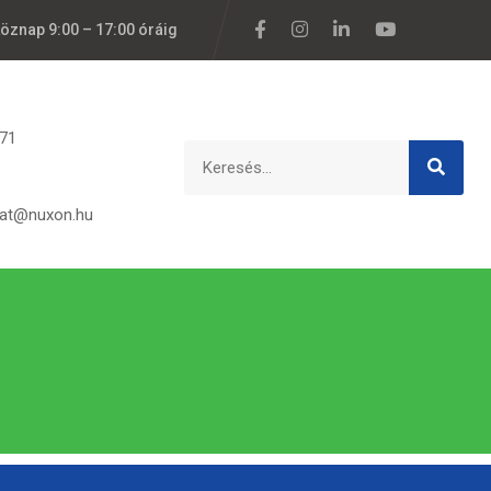
köznap 9:00 – 17:00 óráig
171
lat@nuxon.hu