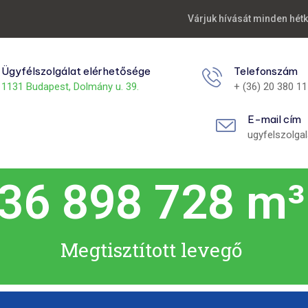
Várjuk hívását minden hét
Ügyfélszolgálat elérhetősége
Telefonszám
1131 Budapest, Dolmány u. 39.
+ (36) 20 380 1
E-mail cím
ugyfelszolga
83 520 740
 m³
Megtisztított levegő