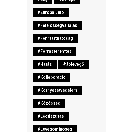
#europaiunio
#felelossegvallalas
#fenntarthatosag
#forrasteremtes
#hatás
#jólevegő
#kollaboracio
#kornyezetvedelem
#közösség
#legtisztitas
#levegominoseg