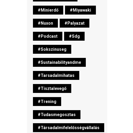
#minierdő
#miyawaki
#nuxon
#palyazat
#podcast
#sdg
#sokszinuseg
#sustainabilityandme
#tarsadalmihatas
#tisztalevegő
#trening
#tudasmegosztas
#társadalmifelelősségvállalás