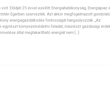
volt. Elődjét 25 évvel ezelőtt Energiahatékonyság, Energiapiac 
intén Egerben szervezték. Azt akkor megfogalmazott gondolato
tékony energiagazdálkodás fontosságát hangsúlyozzák. „Az
 egyrészt környezetvédelmi feladat, másrészt gazdasági érdek
övelése által megtakarítható energiát nem […]