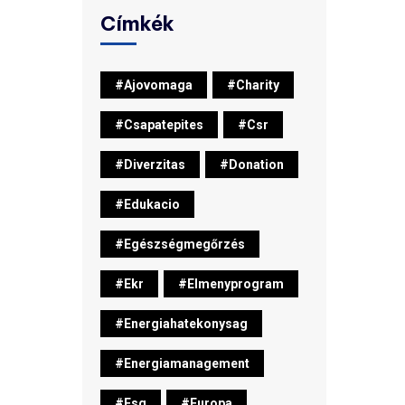
Címkék
#ajovomaga
#charity
#csapatepites
#csr
#diverzitas
#donation
#edukacio
#egészségmegőrzés
#ekr
#elmenyprogram
#energiahatekonysag
#energiamanagement
#esg
#europa