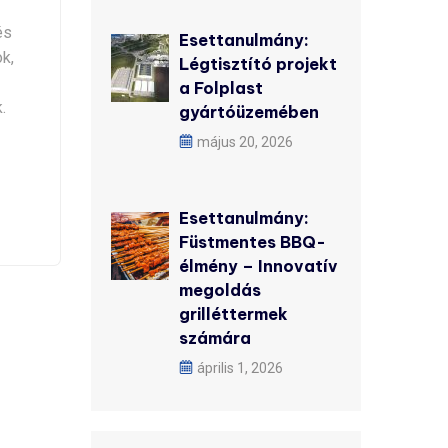
és
Esettanulmány:
k,
Légtisztító projekt
a Folplast
.
gyártóüzemében
május 20, 2026
Esettanulmány:
Füstmentes BBQ-
élmény – Innovatív
megoldás
grilléttermek
számára
április 1, 2026