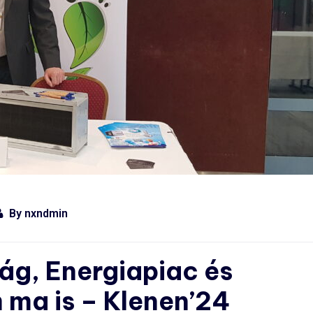
By
nxndmin
ág, Energiapiac és
ma is – Klenen’24