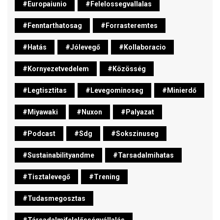
#europaiunio
#felelossegvallalas
#fenntarthatosag
#forrasteremtes
#hatás
#jólevegő
#kollaboracio
#kornyezetvedelem
#közösség
#legtisztitas
#levegominoseg
#minierdő
#miyawaki
#nuxon
#palyazat
#podcast
#sdg
#sokszinuseg
#sustainabilityandme
#tarsadalmihatas
#tisztalevegő
#trening
#tudasmegosztas
#társadalmifelelősségvállalás