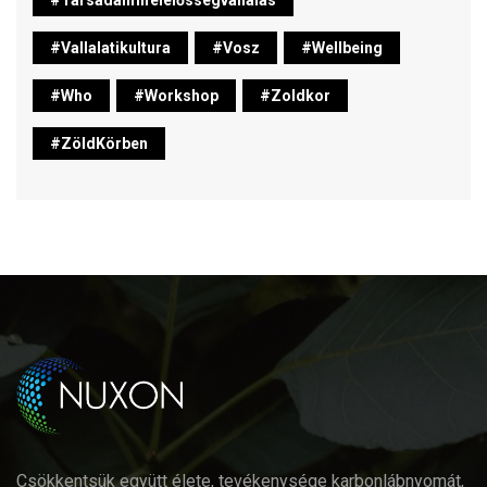
#vallalatikultura
#vosz
#wellbeing
#who
#workshop
#zoldkor
#ZöldKörben
Csökkentsük együtt élete, tevékenysége karbonlábnyomát,