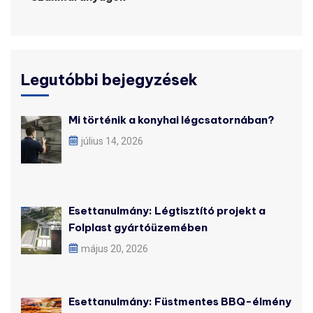
Legutóbbi bejegyzések
Mi történik a konyhai légcsatornában?
július 14, 2026
Esettanulmány: Légtisztító projekt a
Folplast gyártóüzemében
május 20, 2026
Esettanulmány: Füstmentes BBQ-élmény