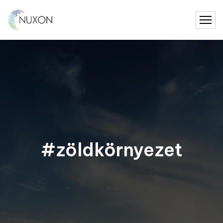
#zöldkörnyezet