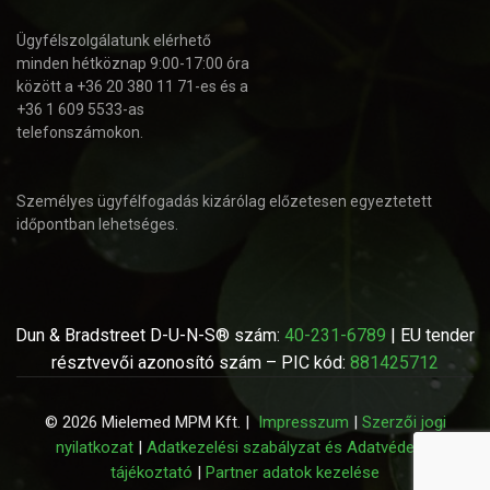
Ügyfélszolgálatunk elérhető
minden hétköznap 9:00-17:00 óra
között a +36 20 380 11 71-es és a
+36 1 609 5533-as
telefonszámokon.
Személyes ügyfélfogadás kizárólag előzetesen egyeztetett
időpontban lehetséges.
Dun & Bradstreet D-U-N-S® szám:
40-231-6789
| EU tender
résztvevői azonosító szám – PIC kód:
881425712
© 2026 Mielemed MPM Kft. |
Impresszum
|
Szerzői jogi
nyilatkozat
|
Adatkezelési szabályzat és Adatvédelmi
tájékoztató
|
Partner adatok kezelése