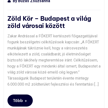
By
Buzás Zsuzsanna
Zöld Kör – Budapest a világ
zöld városai között
Zakar Andrással a FŐKERT kertészeti főigazgatójával
fogunk beszélgetni célkitűzéseik kapcsán: „A FŐKERT
munkájának tükröznie kell, hogy a városvezetés
elkötelezett a zöld, családbarát, jó életminőséget
biztosító lakóhely megteremtése iránt. Célkitűzésem,
hogy a FŐKERT egy mindenki által ismert, Budapestet a
világ zöld városai közé emelő cég legyen.”
Társaságunk Budapest területén évente mintegy
6.000.000 m2 zöldterület fejlesztési és fenntartási […]
+
Több