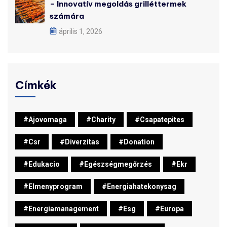
– Innovatív megoldás grilléttermek
számára
április 1, 2026
Címkék
#ajovomaga
#charity
#csapatepites
#csr
#diverzitas
#donation
#edukacio
#egészségmegőrzés
#ekr
#elmenyprogram
#energiahatekonysag
#energiamanagement
#esg
#europa