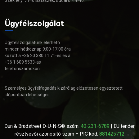
Székhely: 7140 Bátaszék, Budai u. 44-46.
Ügyfélszolgálat
Ügyfélszolgálatunk elérhető
minden hétköznap 9:00-17:00 óra
között a +36 20 380 11 71-es és a
+36 1 609 5533-as
telefonszámokon.
Személyes ügyfélfogadás kizárólag előzetesen egyeztetett
időpontban lehetséges.
Dun & Bradstreet D-U-N-S® szám:
40-231-6789
| EU tender
résztvevői azonosító szám – PIC kód:
881425712