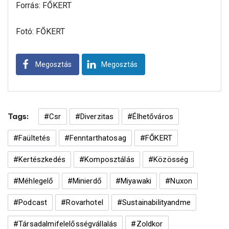
Forrás: FŐKERT
Fotó: FŐKERT
Megosztás
Megosztás
Tags:
#csr
#diverzitas
#élhetőváros
#faültetés
#fenntarthatosag
#FŐKERT
#kertészkedés
#komposztálás
#közösség
#méhlegelő
#minierdő
#miyawaki
#nuxon
#podcast
#rovarhotel
#sustainabilityandme
#társadalmifelelősségvállalás
#zoldkor