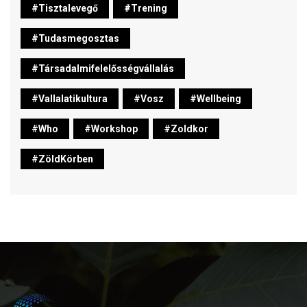
#tisztalevegő
#trening
#tudasmegosztas
#társadalmifelelősségvállalás
#vallalatikultura
#vosz
#wellbeing
#who
#workshop
#zoldkor
#ZöldKörben