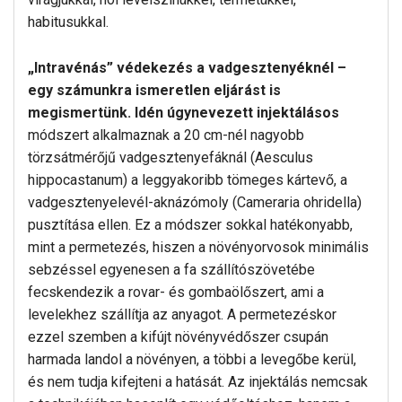
habitusukkal.
„Intravénás” védekezés a vadgesztenyéknél –
egy számunkra ismeretlen eljárást is
megismertünk. Idén úgynevezett injektálásos
módszert alkalmaznak a 20 cm-nél nagyobb
törzsátmérőjű vadgesztenyefáknál (Aesculus
hippocastanum) a leggyakoribb tömeges kártevő, a
vadgesztenyelevél-aknázómoly (Cameraria ohridella)
pusztítása ellen. Ez a módszer sokkal hatékonyabb,
mint a permetezés, hiszen a növényorvosok minimális
sebzéssel egyenesen a fa szállítószövetébe
fecskendezik a rovar- és gombaölőszert, ami a
levelekhez szállítja az anyagot. A permetezéskor
ezzel szemben a kifújt növényvédőszer csupán
harmada landol a növényen, a többi a levegőbe kerül,
és nem tudja kifejteni a hatását. Az injektálás nemcsak