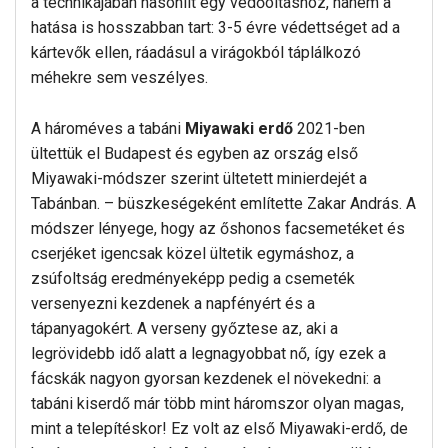
a technikájában hasonlít egy védőoltáshoz, hanem a
hatása is hosszabban tart: 3-5 évre védettséget ad a
kártevők ellen, ráadásul a virágokból táplálkozó
méhekre sem veszélyes.
A hároméves a tabáni
Miyawaki erdő
2021-ben
ültettük el Budapest és egyben az ország első
Miyawaki-módszer szerint ültetett minierdejét a
Tabánban. – büszkeségeként említette Zakar András. A
módszer lényege, hogy az őshonos facsemetéket és
cserjéket igencsak közel ültetik egymáshoz, a
zsúfoltság eredményeképp pedig a csemeték
versenyezni kezdenek a napfényért és a
tápanyagokért. A verseny győztese az, aki a
legrövidebb idő alatt a legnagyobbat nő, így ezek a
fácskák nagyon gyorsan kezdenek el növekedni: a
tabáni kiserdő már több mint háromszor olyan magas,
mint a telepítéskor! Ez volt az első Miyawaki-erdő, de