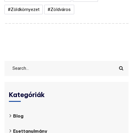
#zöldkörnyezet
#zöldváros
Kategóriák
Blog
Esettanulmány